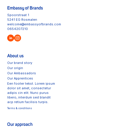
Embassy of Brands
Spoorstraat 1
5241 EG Rosmalen
welcome@embassyofbrands.com
0654207210
About us
Our brand story
Our origin
Our Ambassadors
Our Apprentices
Een footer tekst. Lorem ipsum
dolor sit amet, consectetur
adipis cin elit. Nunc purus
libero, interdum sed blandit
acp retium facilisis turpis.
Terms & conditions
Our approach