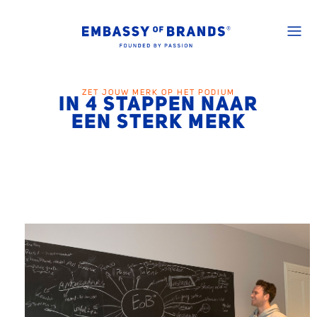
ZET JOUW MERK OP HET PODIUM
IN 4 STAPPEN NAAR
EEN STERK MERK