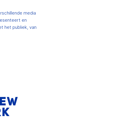
erschillende media
resenteert en
t het publiek, van
IEW
RK