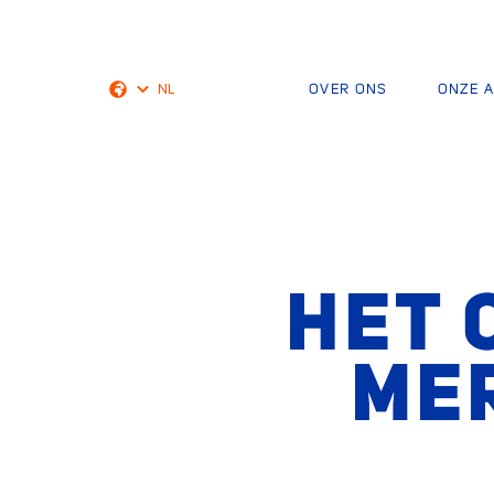
NL
OVER ONS
ONZE 
English
HET 
ME