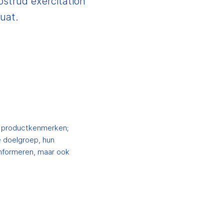
ostrud exercitation
quat.
of productkenmerken;
e doelgroep, hun
informeren, maar ook