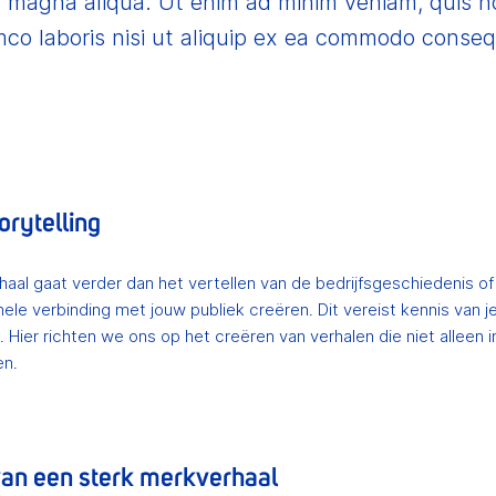
e magna aliqua. Ut enim ad minim veniam, quis n
mco laboris nisi ut aliquip ex ea commodo conse
orytelling
haal gaat verder dan het vertellen van de bedrijfsgeschiedenis 
le verbinding met jouw publiek creëren. Dit vereist kennis van j
Hier richten we ons op het creëren van verhalen die niet alleen 
en.
an een sterk merkverhaal