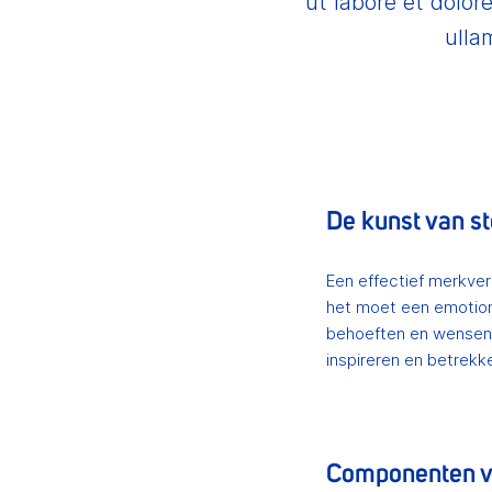
ut labore et dolor
ulla
De kunst van st
Een effectief merkver
het moet een emotione
behoeften en wensen. 
inspireren en betrekk
Componenten v