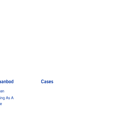
aanbod
Cases
ten
ing As A
ce