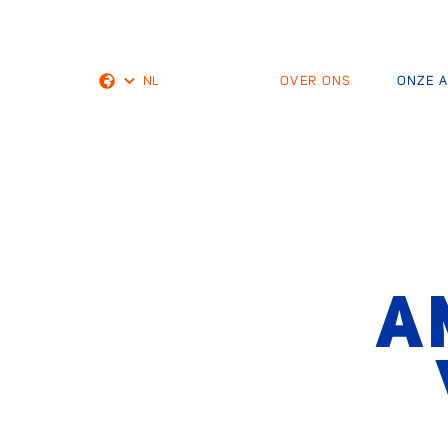
NL
OVER ONS
ONZE 
English
A